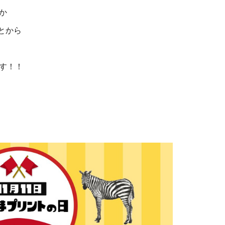
か
とから
す！！