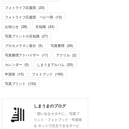
フォトライフ応援団
(
23
)
フォトライフ応援団 ベビー部
(
13
)
お知らせ
(
38
)
豆知識
(
43
)
写真プリントの豆知識
(
27
)
プロカメラマン直伝
(
5
)
写真整理
(
26
)
写真整理アドバイザー
(
17
)
アクリル
(
2
)
カレンダー
(
5
)
しまうまアルバム
(
25
)
年賀状
(
15
)
フォトブック
(
190
)
写真プリント
(
133
)
しまうまのブログ
「想い出をカタチに」 写真プ
リント・フォトブック・年賀状
を ネットで注文できるサービ