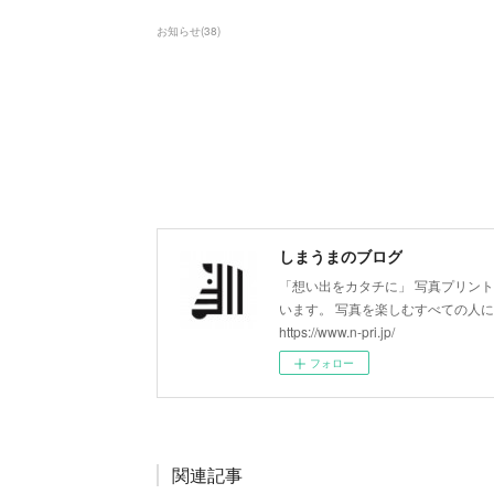
お知らせ
(
38
)
しまうまのブログ
「想い出をカタチに」 写真プリン
います。 写真を楽しむすべての人
https://www.n-pri.jp/
フォロー
関連記事