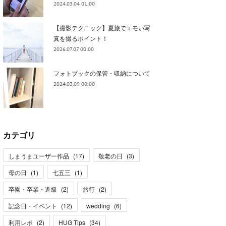
2024.03.04 01:00
【撮影テクニック】夏旅でエモい写
真を撮るポイント！
2026.07.07 00:00
フォトブックの保管・収納について
2024.03.09 00:00
カテゴリ
しまうまユーザー作品
(
17
)
敬老の日
(
3
)
母の日
(
1
)
七五三
(
1
)
卒園・卒業・進級
(
2
)
旅行
(
2
)
記念日・イベント
(
12
)
wedding
(
6
)
利用レポ
(
2
)
HUG Tips
(
34
)