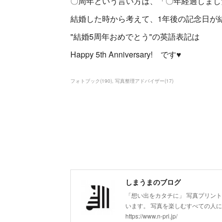
〇周年という言い方は、「〇年経過しまし
結婚した時から考えて、1年後の記念日が
"結婚5周年おめでとう"の英語表記は
Happy 5th Anniversary! です♥
フォトブック
(
190
)
写真整理アドバイザー
(
17
)
しまうまのブログ
「想い出をカタチに」 写真プリン
います。 写真を楽しむすべての人
https://www.n-pri.jp/