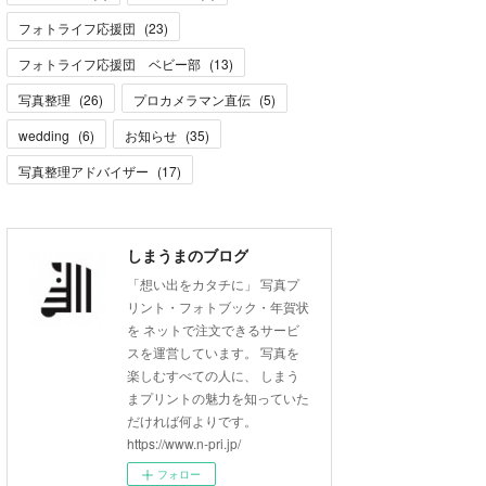
フォトライフ応援団
(
23
)
フォトライフ応援団 ベビー部
(
13
)
写真整理
(
26
)
プロカメラマン直伝
(
5
)
wedding
(
6
)
お知らせ
(
35
)
写真整理アドバイザー
(
17
)
しまうまのブログ
「想い出をカタチに」 写真プ
リント・フォトブック・年賀状
を ネットで注文できるサービ
スを運営しています。 写真を
楽しむすべての人に、 しまう
まプリントの魅力を知っていた
だければ何よりです。
https://www.n-pri.jp/
フォロー