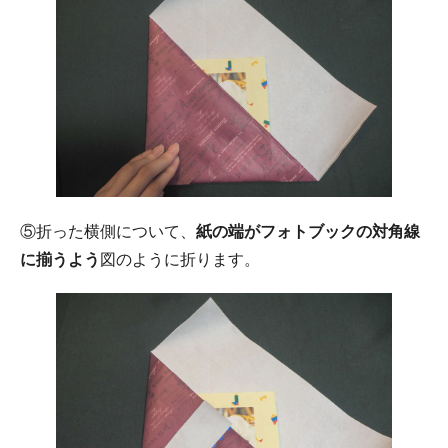
⑤折った横側について、
紙の端がフォトブックの対角線
に揃うよう
図のように折ります。