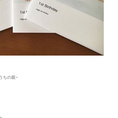
うちの親~
✨