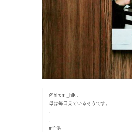
@hiromi_hiki.
母は毎日見ているそうです。
.
.
#子供