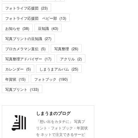
フォトライフ応援団
(
23
)
フォトライフ応援団 ベビー部
(
13
)
お知らせ
(
38
)
豆知識
(
43
)
写真プリントの豆知識
(
27
)
プロカメラマン直伝
(
5
)
写真整理
(
26
)
写真整理アドバイザー
(
17
)
アクリル
(
2
)
カレンダー
(
5
)
しまうまアルバム
(
25
)
年賀状
(
15
)
フォトブック
(
190
)
写真プリント
(
133
)
しまうまのブログ
「想い出をカタチに」 写真プ
リント・フォトブック・年賀状
を ネットで注文できるサービ