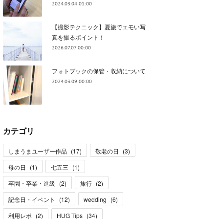
2024.03.04 01:00
【撮影テクニック】夏旅でエモい写
真を撮るポイント！
2026.07.07 00:00
フォトブックの保管・収納について
2024.03.09 00:00
カテゴリ
しまうまユーザー作品
(
17
)
敬老の日
(
3
)
母の日
(
1
)
七五三
(
1
)
卒園・卒業・進級
(
2
)
旅行
(
2
)
記念日・イベント
(
12
)
wedding
(
6
)
利用レポ
(
2
)
HUG Tips
(
34
)