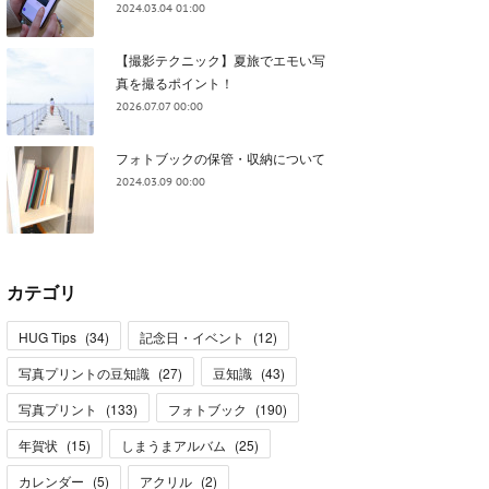
2024.03.04 01:00
【撮影テクニック】夏旅でエモい写
真を撮るポイント！
2026.07.07 00:00
フォトブックの保管・収納について
2024.03.09 00:00
カテゴリ
HUG Tips
(
34
)
記念日・イベント
(
12
)
写真プリントの豆知識
(
27
)
豆知識
(
43
)
写真プリント
(
133
)
フォトブック
(
190
)
年賀状
(
15
)
しまうまアルバム
(
25
)
カレンダー
(
5
)
アクリル
(
2
)