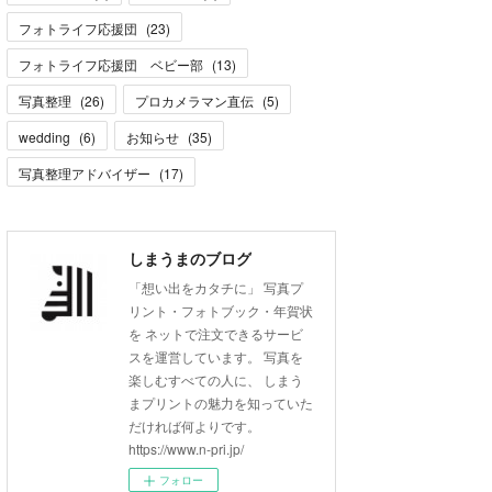
フォトライフ応援団
(
23
)
フォトライフ応援団 ベビー部
(
13
)
写真整理
(
26
)
プロカメラマン直伝
(
5
)
wedding
(
6
)
お知らせ
(
35
)
写真整理アドバイザー
(
17
)
しまうまのブログ
「想い出をカタチに」 写真プ
リント・フォトブック・年賀状
を ネットで注文できるサービ
スを運営しています。 写真を
楽しむすべての人に、 しまう
まプリントの魅力を知っていた
だければ何よりです。
https://www.n-pri.jp/
フォロー