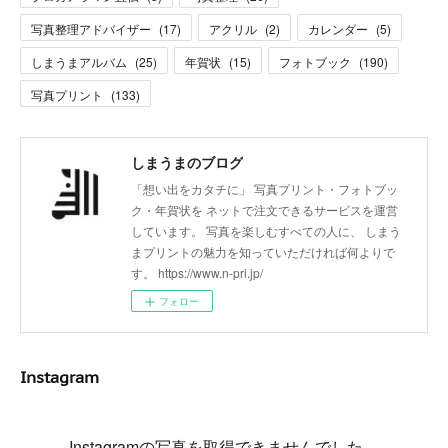
写真整理アドバイザー
(
17
)
アクリル
(
2
)
カレンダー
(
5
)
しまうまアルバム
(
25
)
年賀状
(
15
)
フォトブック
(
190
)
写真プリント
(
133
)
しまうまのブログ
「想い出をカタチに」 写真プリント・フォトブッ
ク・年賀状を ネットで注文できるサービスを運営
しています。 写真を楽しむすべての人に、 しまう
まプリントの魅力を知っていただければ何よりで
す。 https://www.n-pri.jp/
フォロー
Instagram
Instagramの写真を取得できませんでした。