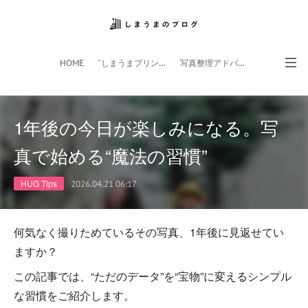
HOME
”しまうまプリント”サイト
写真整理アドバイザー
フォトライフ応援団
スマホアプリ
1年後の今日が楽しみになる。写
真で始める“魔法の習慣”
HUG Tips
2026.04.21 06:17
何気なく撮りためているその写真、1年後に見返せてい
ますか？
この記事では、“ただのデータ”を“宝物”に変えるシンプル
な習慣をご紹介します。