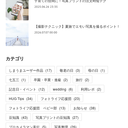
子育ての合間に！写真プリントの注文時短テク
2025.06.26 23:35
【撮影テクニック】夏旅でエモい写真を撮るポイント！
2026.07.07 00:00
カテゴリ
しまうまユーザー作品
(
17
)
敬老の日
(
3
)
母の日
(
1
)
七五三
(
1
)
卒園・卒業・進級
(
2
)
旅行
(
2
)
記念日・イベント
(
12
)
wedding
(
6
)
利用レポ
(
2
)
HUG Tips
(
34
)
フォトライフ応援団
(
23
)
フォトライフ応援団 ベビー部
(
13
)
お知らせ
(
38
)
豆知識
(
43
)
写真プリントの豆知識
(
27
)
プロカメラマン直伝
(
5
)
写真整理
(
26
)