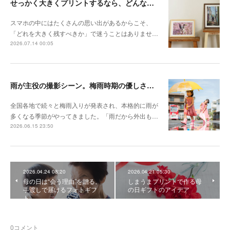
せっかく大きくプリントするなら、どんな写真が向いている？
スマホの中にはたくさんの思い出があるからこそ、
「どれを大きく残すべきか」で迷うことはありませ…
2026.07.14 00:05
雨が主役の撮影シーン。梅雨時期の優しさを切り取る撮影テクニック
全国各地で続々と梅雨入りが発表され、本格的に雨が
多くなる季節がやってきました。「雨だから外出も…
2026.06.15 23:50
2026.04.24 08:20
2026.04.21 05:30
母の日は“会う理由”を贈る。
しまうまプリントで作る母
手渡しで届けるフォトギフ
の日ギフトのアイデア
ト
0
コメント