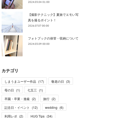
2024.03.04 01:00
【撮影テクニック】夏旅でエモい写
真を撮るポイント！
2026.07.07 00:00
フォトブックの保管・収納について
2024.03.09 00:00
カテゴリ
しまうまユーザー作品
(
17
)
敬老の日
(
3
)
母の日
(
1
)
七五三
(
1
)
卒園・卒業・進級
(
2
)
旅行
(
2
)
記念日・イベント
(
12
)
wedding
(
6
)
利用レポ
(
2
)
HUG Tips
(
34
)