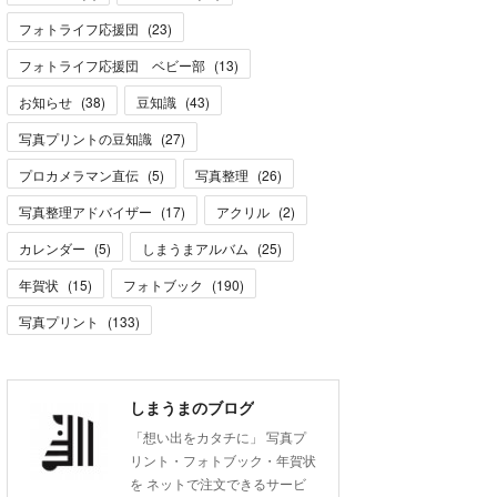
フォトライフ応援団
(
23
)
フォトライフ応援団 ベビー部
(
13
)
お知らせ
(
38
)
豆知識
(
43
)
写真プリントの豆知識
(
27
)
プロカメラマン直伝
(
5
)
写真整理
(
26
)
写真整理アドバイザー
(
17
)
アクリル
(
2
)
カレンダー
(
5
)
しまうまアルバム
(
25
)
年賀状
(
15
)
フォトブック
(
190
)
写真プリント
(
133
)
しまうまのブログ
「想い出をカタチに」 写真プ
リント・フォトブック・年賀状
を ネットで注文できるサービ