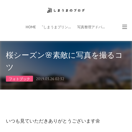
HOME
”しまうまプリント”サイト
写真整理アドバイザー
フォトライフ応援団
スマホアプリ
桜シーズン🌸素敵に写真を撮るコ
ツ
フォトブック
2019.03.26 02:32
いつも見ていただきありがとうございます🌼