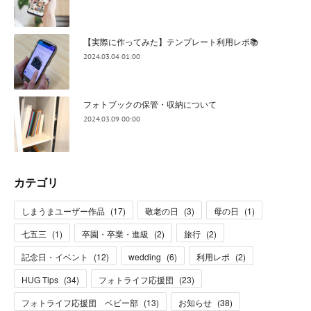
【実際に作ってみた】テンプレート利用レポ📚
2024.03.04 01:00
フォトブックの保管・収納について
2024.03.09 00:00
カテゴリ
しまうまユーザー作品
(
17
)
敬老の日
(
3
)
母の日
(
1
)
七五三
(
1
)
卒園・卒業・進級
(
2
)
旅行
(
2
)
記念日・イベント
(
12
)
wedding
(
6
)
利用レポ
(
2
)
HUG Tips
(
34
)
フォトライフ応援団
(
23
)
フォトライフ応援団 ベビー部
(
13
)
お知らせ
(
38
)