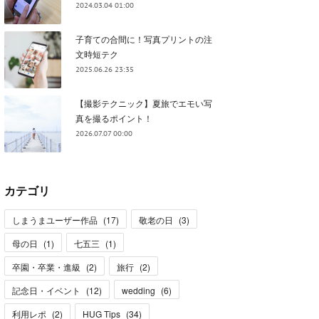
2024.03.04 01:00
子育ての合間に！写真プリントの注
文時短テク
2025.06.26 23:35
【撮影テクニック】夏旅でエモい写
真を撮るポイント！
2026.07.07 00:00
カテゴリ
しまうまユーザー作品
(
17
)
敬老の日
(
3
)
母の日
(
1
)
七五三
(
1
)
卒園・卒業・進級
(
2
)
旅行
(
2
)
記念日・イベント
(
12
)
wedding
(
6
)
利用レポ
(
2
)
HUG Tips
(
34
)