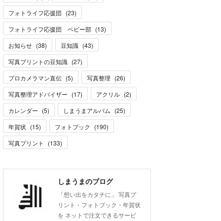
フォトライフ応援団
(
23
)
フォトライフ応援団 ベビー部
(
13
)
お知らせ
(
38
)
豆知識
(
43
)
写真プリントの豆知識
(
27
)
プロカメラマン直伝
(
5
)
写真整理
(
26
)
写真整理アドバイザー
(
17
)
アクリル
(
2
)
カレンダー
(
5
)
しまうまアルバム
(
25
)
年賀状
(
15
)
フォトブック
(
190
)
写真プリント
(
133
)
しまうまのブログ
「想い出をカタチに」 写真プ
リント・フォトブック・年賀状
を ネットで注文できるサービ