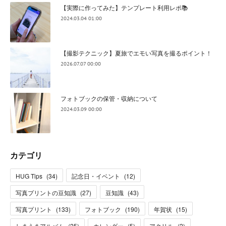
【実際に作ってみた】テンプレート利用レポ📚
2024.03.04 01:00
【撮影テクニック】夏旅でエモい写真を撮るポイント！
2026.07.07 00:00
フォトブックの保管・収納について
2024.03.09 00:00
カテゴリ
HUG Tips
(
34
)
記念日・イベント
(
12
)
写真プリントの豆知識
(
27
)
豆知識
(
43
)
写真プリント
(
133
)
フォトブック
(
190
)
年賀状
(
15
)
しまうまアルバム
(
25
)
カレンダー
(
5
)
アクリル
(
2
)