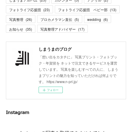
フォトライフ応援団
(
23
)
フォトライフ応援団 ベビー部
(
13
)
写真整理
(
26
)
プロカメラマン直伝
(
5
)
wedding
(
6
)
お知らせ
(
35
)
写真整理アドバイザー
(
17
)
しまうまのブログ
「想い出をカタチに」 写真プリント・フォトブッ
ク・年賀状を ネットで注文できるサービスを運営
しています。 写真を楽しむすべての人に、 しまう
まプリントの魅力を知っていただければ何よりで
す。 https://www.n-pri.jp/
フォロー
Instagram