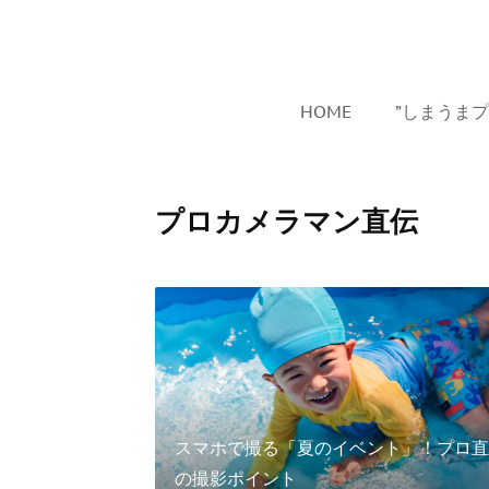
HOME
”しまうま
プロカメラマン直伝
スマホで撮る「夏のイベント」！プロ直
の撮影ポイント