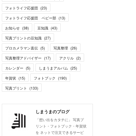
フォトライフ応援団
(
23
)
フォトライフ応援団 ベビー部
(
13
)
お知らせ
(
38
)
豆知識
(
43
)
写真プリントの豆知識
(
27
)
プロカメラマン直伝
(
5
)
写真整理
(
26
)
写真整理アドバイザー
(
17
)
アクリル
(
2
)
カレンダー
(
5
)
しまうまアルバム
(
25
)
年賀状
(
15
)
フォトブック
(
190
)
写真プリント
(
133
)
しまうまのブログ
「想い出をカタチに」 写真プ
リント・フォトブック・年賀状
を ネットで注文できるサービ