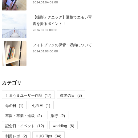
2024.03.04 01:00
【撮影テクニック】夏旅でエモい写
真を撮るポイント！
2026.07.07 00:00
フォトブックの保管・収納について
2024.03.09 00:00
カテゴリ
しまうまユーザー作品
(
17
)
敬老の日
(
3
)
母の日
(
1
)
七五三
(
1
)
卒園・卒業・進級
(
2
)
旅行
(
2
)
記念日・イベント
(
12
)
wedding
(
6
)
利用レポ
(
2
)
HUG Tips
(
34
)