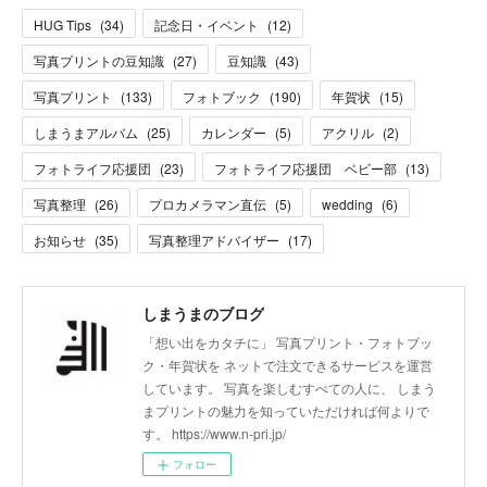
HUG Tips
(
34
)
記念日・イベント
(
12
)
写真プリントの豆知識
(
27
)
豆知識
(
43
)
写真プリント
(
133
)
フォトブック
(
190
)
年賀状
(
15
)
しまうまアルバム
(
25
)
カレンダー
(
5
)
アクリル
(
2
)
フォトライフ応援団
(
23
)
フォトライフ応援団 ベビー部
(
13
)
写真整理
(
26
)
プロカメラマン直伝
(
5
)
wedding
(
6
)
お知らせ
(
35
)
写真整理アドバイザー
(
17
)
しまうまのブログ
「想い出をカタチに」 写真プリント・フォトブッ
ク・年賀状を ネットで注文できるサービスを運営
しています。 写真を楽しむすべての人に、 しまう
まプリントの魅力を知っていただければ何よりで
す。 https://www.n-pri.jp/
フォロー