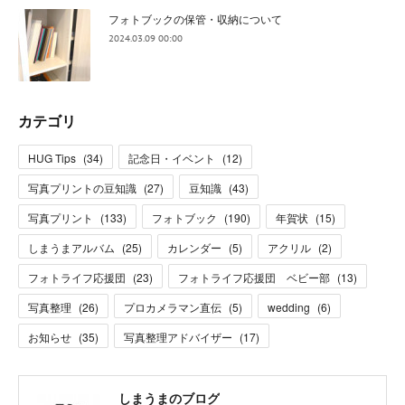
フォトブックの保管・収納について
2024.03.09 00:00
カテゴリ
HUG Tips
(
34
)
記念日・イベント
(
12
)
写真プリントの豆知識
(
27
)
豆知識
(
43
)
写真プリント
(
133
)
フォトブック
(
190
)
年賀状
(
15
)
しまうまアルバム
(
25
)
カレンダー
(
5
)
アクリル
(
2
)
フォトライフ応援団
(
23
)
フォトライフ応援団 ベビー部
(
13
)
写真整理
(
26
)
プロカメラマン直伝
(
5
)
wedding
(
6
)
お知らせ
(
35
)
写真整理アドバイザー
(
17
)
しまうまのブログ