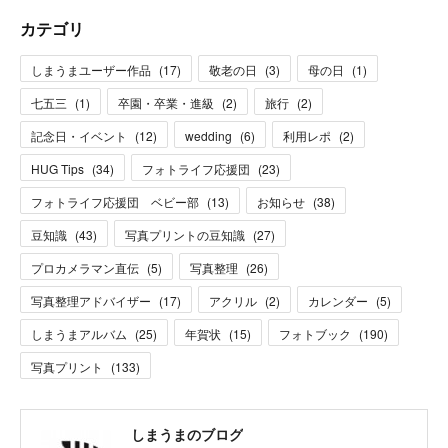
カテゴリ
しまうまユーザー作品
(
17
)
敬老の日
(
3
)
母の日
(
1
)
七五三
(
1
)
卒園・卒業・進級
(
2
)
旅行
(
2
)
記念日・イベント
(
12
)
wedding
(
6
)
利用レポ
(
2
)
HUG Tips
(
34
)
フォトライフ応援団
(
23
)
フォトライフ応援団 ベビー部
(
13
)
お知らせ
(
38
)
豆知識
(
43
)
写真プリントの豆知識
(
27
)
プロカメラマン直伝
(
5
)
写真整理
(
26
)
写真整理アドバイザー
(
17
)
アクリル
(
2
)
カレンダー
(
5
)
しまうまアルバム
(
25
)
年賀状
(
15
)
フォトブック
(
190
)
写真プリント
(
133
)
しまうまのブログ