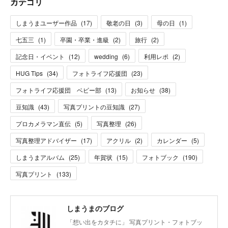
カテゴリ
しまうまユーザー作品
(
17
)
敬老の日
(
3
)
母の日
(
1
)
七五三
(
1
)
卒園・卒業・進級
(
2
)
旅行
(
2
)
記念日・イベント
(
12
)
wedding
(
6
)
利用レポ
(
2
)
HUG Tips
(
34
)
フォトライフ応援団
(
23
)
フォトライフ応援団 ベビー部
(
13
)
お知らせ
(
38
)
豆知識
(
43
)
写真プリントの豆知識
(
27
)
プロカメラマン直伝
(
5
)
写真整理
(
26
)
写真整理アドバイザー
(
17
)
アクリル
(
2
)
カレンダー
(
5
)
しまうまアルバム
(
25
)
年賀状
(
15
)
フォトブック
(
190
)
写真プリント
(
133
)
しまうまのブログ
「想い出をカタチに」 写真プリント・フォトブッ