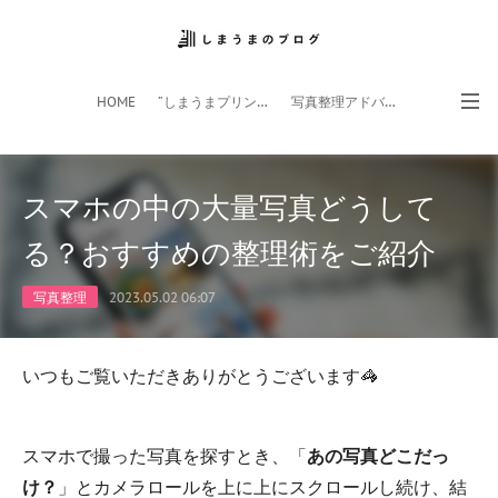
HOME
”しまうまプリント”サイト
写真整理アドバイザー
フォトライフ応援団
スマホアプリ
スマホの中の大量写真どうして
る？おすすめの整理術をご紹介
写真整理
2023.05.02 06:07
いつもご覧いただきありがとうございます🦓
スマホで撮った写真を探すとき、「
あの写真どこだっ
け？
」とカメラロールを上に上にスクロールし続け、結