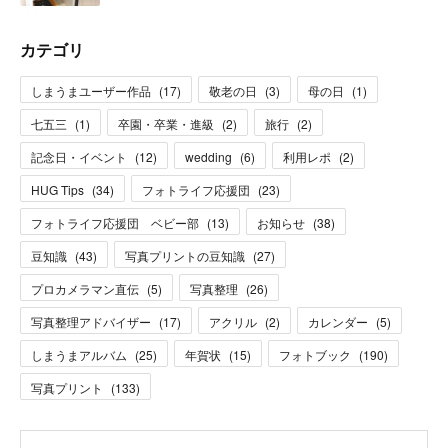
カテゴリ
しまうまユーザー作品
(
17
)
敬老の日
(
3
)
母の日
(
1
)
七五三
(
1
)
卒園・卒業・進級
(
2
)
旅行
(
2
)
記念日・イベント
(
12
)
wedding
(
6
)
利用レポ
(
2
)
HUG Tips
(
34
)
フォトライフ応援団
(
23
)
フォトライフ応援団 ベビー部
(
13
)
お知らせ
(
38
)
豆知識
(
43
)
写真プリントの豆知識
(
27
)
プロカメラマン直伝
(
5
)
写真整理
(
26
)
写真整理アドバイザー
(
17
)
アクリル
(
2
)
カレンダー
(
5
)
しまうまアルバム
(
25
)
年賀状
(
15
)
フォトブック
(
190
)
写真プリント
(
133
)