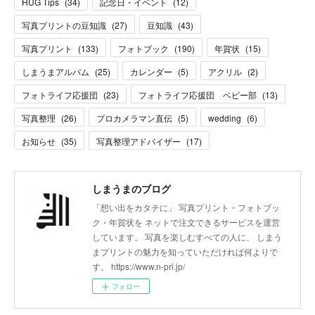
HUG Tips
(
34
)
記念日・イベント
(
12
)
写真プリントの豆知識
(
27
)
豆知識
(
43
)
写真プリント
(
133
)
フォトブック
(
190
)
年賀状
(
15
)
しまうまアルバム
(
25
)
カレンダー
(
5
)
アクリル
(
2
)
フォトライフ応援団
(
23
)
フォトライフ応援団 ベビー部
(
13
)
写真整理
(
26
)
プロカメラマン直伝
(
5
)
wedding
(
6
)
お知らせ
(
35
)
写真整理アドバイザー
(
17
)
しまうまのブログ
「想い出をカタチに」 写真プリント・フォトブッ
ク・年賀状を ネットで注文できるサービスを運営
しています。 写真を楽しむすべての人に、 しまう
まプリントの魅力を知っていただければ何よりで
す。 https://www.n-pri.jp/
フォロー