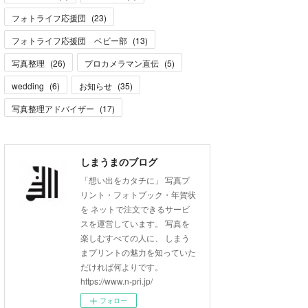
フォトライフ応援団
(
23
)
フォトライフ応援団 ベビー部
(
13
)
写真整理
(
26
)
プロカメラマン直伝
(
5
)
wedding
(
6
)
お知らせ
(
35
)
写真整理アドバイザー
(
17
)
しまうまのブログ
「想い出をカタチに」 写真プ
リント・フォトブック・年賀状
を ネットで注文できるサービ
スを運営しています。 写真を
楽しむすべての人に、 しまう
まプリントの魅力を知っていた
だければ何よりです。
https://www.n-pri.jp/
フォロー