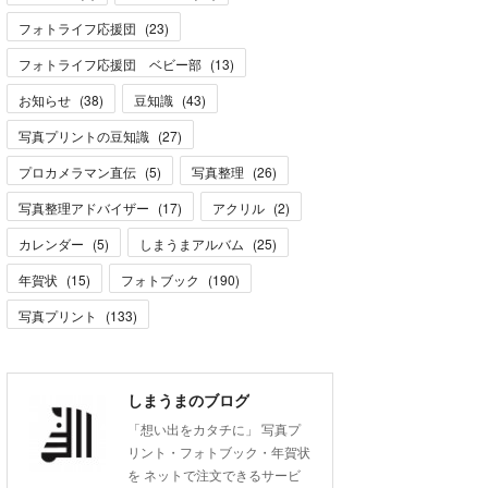
フォトライフ応援団
(
23
)
フォトライフ応援団 ベビー部
(
13
)
お知らせ
(
38
)
豆知識
(
43
)
写真プリントの豆知識
(
27
)
プロカメラマン直伝
(
5
)
写真整理
(
26
)
写真整理アドバイザー
(
17
)
アクリル
(
2
)
カレンダー
(
5
)
しまうまアルバム
(
25
)
年賀状
(
15
)
フォトブック
(
190
)
写真プリント
(
133
)
しまうまのブログ
「想い出をカタチに」 写真プ
リント・フォトブック・年賀状
を ネットで注文できるサービ