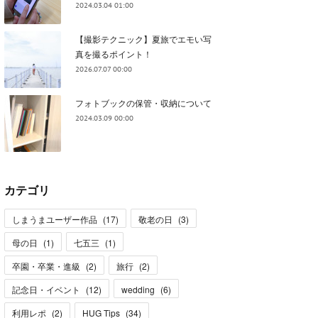
2024.03.04 01:00
【撮影テクニック】夏旅でエモい写
真を撮るポイント！
2026.07.07 00:00
フォトブックの保管・収納について
2024.03.09 00:00
カテゴリ
しまうまユーザー作品
(
17
)
敬老の日
(
3
)
母の日
(
1
)
七五三
(
1
)
卒園・卒業・進級
(
2
)
旅行
(
2
)
記念日・イベント
(
12
)
wedding
(
6
)
利用レポ
(
2
)
HUG Tips
(
34
)