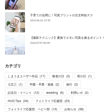
子育ての合間に！写真プリントの注文時短テク
2025.06.26 23:35
【撮影テクニック】夏旅でエモい写真を撮るポイント！
2026.07.07 00:00
カテゴリ
しまうまユーザー作品
(
17
)
敬老の日
(
3
)
母の日
(
1
)
七五三
(
1
)
卒園・卒業・進級
(
2
)
旅行
(
2
)
記念日・イベント
(
12
)
wedding
(
6
)
利用レポ
(
2
)
HUG Tips
(
34
)
フォトライフ応援団
(
23
)
フォトライフ応援団 ベビー部
(
13
)
お知らせ
(
38
)