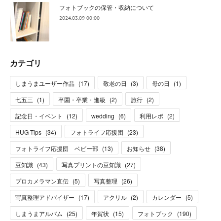
フォトブックの保管・収納について
2024.03.09 00:00
カテゴリ
しまうまユーザー作品
(
17
)
敬老の日
(
3
)
母の日
(
1
)
七五三
(
1
)
卒園・卒業・進級
(
2
)
旅行
(
2
)
記念日・イベント
(
12
)
wedding
(
6
)
利用レポ
(
2
)
HUG Tips
(
34
)
フォトライフ応援団
(
23
)
フォトライフ応援団 ベビー部
(
13
)
お知らせ
(
38
)
豆知識
(
43
)
写真プリントの豆知識
(
27
)
プロカメラマン直伝
(
5
)
写真整理
(
26
)
写真整理アドバイザー
(
17
)
アクリル
(
2
)
カレンダー
(
5
)
しまうまアルバム
(
25
)
年賀状
(
15
)
フォトブック
(
190
)