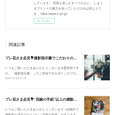
しています。 写真を楽しむすべての人に、 しまう
まプリントの魅力を知っていただければ何よりで
す。 https://www.n-pri.jp/
フォロー
関連記事
プレ花さま必見💐撮影指示書でこだわりの詰まった撮影に👰‍♀️
いつもご覧いただきありがとうございます💍突然です
が、「撮影指示書」ってご存知ですか🤔？このブロ…
2025.07.08 01:00
プレ花さま必見💐“花嫁の手紙”以上の感動を。「子育て卒業アルバム」を親に贈りませんか？
いつもご覧いただきありがとうございます✨結婚式で
感動的な演出のひとつに「花嫁の手紙」があります…