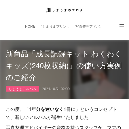
HOME
”しまうまプリント”サイト
写真整理アドバイザー
フォトライフ応援団
スマホアプリ
新商品「成長記録キット わくわく
キッズ(240枚収納)」の使い方実例
のご紹介
しまうまアルバム
2024.10.31 02:00
この度、「
1年分を迷いなく1冊に
」というコンセプト
で、新しいアルバムが誕生いたしました！
写真整理アドバイザーの資格を持つスタッフが、ママの