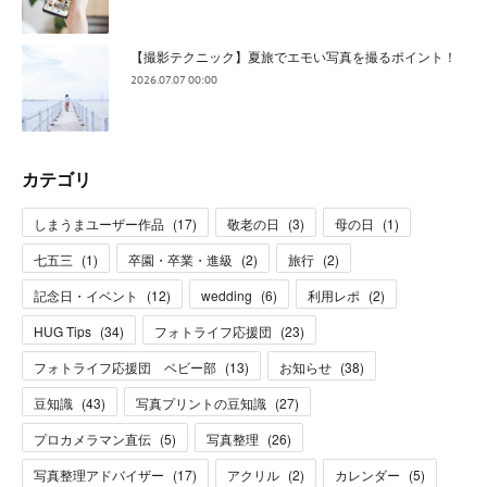
【撮影テクニック】夏旅でエモい写真を撮るポイント！
2026.07.07 00:00
カテゴリ
しまうまユーザー作品
(
17
)
敬老の日
(
3
)
母の日
(
1
)
七五三
(
1
)
卒園・卒業・進級
(
2
)
旅行
(
2
)
記念日・イベント
(
12
)
wedding
(
6
)
利用レポ
(
2
)
HUG Tips
(
34
)
フォトライフ応援団
(
23
)
フォトライフ応援団 ベビー部
(
13
)
お知らせ
(
38
)
豆知識
(
43
)
写真プリントの豆知識
(
27
)
プロカメラマン直伝
(
5
)
写真整理
(
26
)
写真整理アドバイザー
(
17
)
アクリル
(
2
)
カレンダー
(
5
)