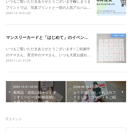
いつもご覧いただきありがとうございます📸しまうま
プリントでは、写真プリントと一部の人気アルバム…
2024.12.16 01:00
マンスリーカードと「はじめて」のイベントカードがセットになった『マイルストーンカード』が新登場！
いつもご覧いただきありがとうございます✨ご妊娠中
のママさん、育児中のママさん、いつも大変お疲れ…
2024.11.21 01:59
2024.10.31 02:00
2024.09.19 00:25
新商品「成長記録キット す
レトロ感がおしゃれ！白フ
くすくベビー(240枚収納)」
チましかくプリントをご紹
を使ったアルバムの使い…
介
0
コメント