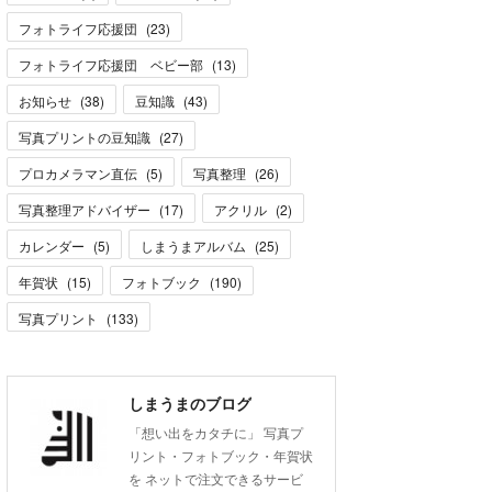
フォトライフ応援団
(
23
)
フォトライフ応援団 ベビー部
(
13
)
お知らせ
(
38
)
豆知識
(
43
)
写真プリントの豆知識
(
27
)
プロカメラマン直伝
(
5
)
写真整理
(
26
)
写真整理アドバイザー
(
17
)
アクリル
(
2
)
カレンダー
(
5
)
しまうまアルバム
(
25
)
年賀状
(
15
)
フォトブック
(
190
)
写真プリント
(
133
)
しまうまのブログ
「想い出をカタチに」 写真プ
リント・フォトブック・年賀状
を ネットで注文できるサービ