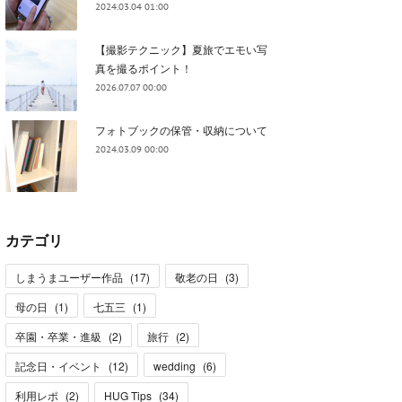
2024.03.04 01:00
【撮影テクニック】夏旅でエモい写
真を撮るポイント！
2026.07.07 00:00
フォトブックの保管・収納について
2024.03.09 00:00
カテゴリ
しまうまユーザー作品
(
17
)
敬老の日
(
3
)
母の日
(
1
)
七五三
(
1
)
卒園・卒業・進級
(
2
)
旅行
(
2
)
記念日・イベント
(
12
)
wedding
(
6
)
利用レポ
(
2
)
HUG Tips
(
34
)