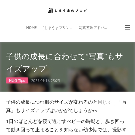
HOME
”しまうまプリント”サイト
写真整理アドバイザー
フォトライフ応援団
スマホアプリ
子供の成長に合わせて”写真”もサ
イズアップ
HUG Tips
2025.09.16 23:25
子供の成長につれ服のサイズが変わるのと同じく、「写
真」もサイズアップはいかがでしょうか👀
1日のほとんどを寝て過ごすべビーの時期と、歩き回っ
て動き回って止まることを知らない幼少期では、撮影す