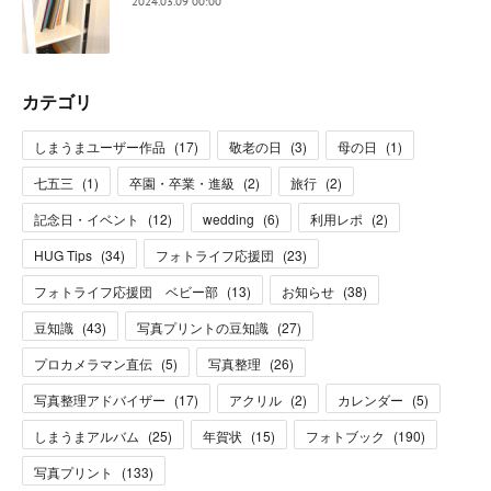
2024.03.09 00:00
カテゴリ
しまうまユーザー作品
(
17
)
敬老の日
(
3
)
母の日
(
1
)
七五三
(
1
)
卒園・卒業・進級
(
2
)
旅行
(
2
)
記念日・イベント
(
12
)
wedding
(
6
)
利用レポ
(
2
)
HUG Tips
(
34
)
フォトライフ応援団
(
23
)
フォトライフ応援団 ベビー部
(
13
)
お知らせ
(
38
)
豆知識
(
43
)
写真プリントの豆知識
(
27
)
プロカメラマン直伝
(
5
)
写真整理
(
26
)
写真整理アドバイザー
(
17
)
アクリル
(
2
)
カレンダー
(
5
)
しまうまアルバム
(
25
)
年賀状
(
15
)
フォトブック
(
190
)
写真プリント
(
133
)