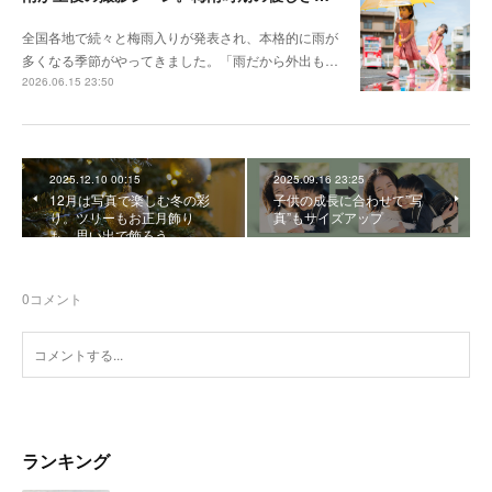
全国各地で続々と梅雨入りが発表され、本格的に雨が
多くなる季節がやってきました。「雨だから外出も…
2026.06.15 23:50
2025.12.10 00:15
2025.09.16 23:25
12月は写真で楽しむ冬の彩
子供の成長に合わせて”写
り。ツリーもお正月飾り
真”もサイズアップ
も、思い出で飾ろう
0
コメント
ランキング