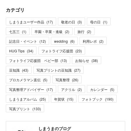
カテゴリ
しまうまユーザー作品
(
17
)
敬老の日
(
3
)
母の日
(
1
)
七五三
(
1
)
卒園・卒業・進級
(
2
)
旅行
(
2
)
記念日・イベント
(
12
)
wedding
(
6
)
利用レポ
(
2
)
HUG Tips
(
34
)
フォトライフ応援団
(
23
)
フォトライフ応援団 ベビー部
(
13
)
お知らせ
(
38
)
豆知識
(
43
)
写真プリントの豆知識
(
27
)
プロカメラマン直伝
(
5
)
写真整理
(
26
)
写真整理アドバイザー
(
17
)
アクリル
(
2
)
カレンダー
(
5
)
しまうまアルバム
(
25
)
年賀状
(
15
)
フォトブック
(
190
)
写真プリント
(
133
)
しまうまのブログ