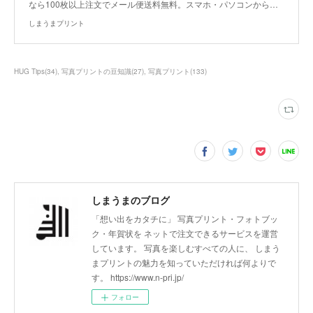
なら100枚以上注文でメール便送料無料。スマホ・パソコンから…
しまうまプリント
HUG Tips
(
34
)
写真プリントの豆知識
(
27
)
写真プリント
(
133
)
しまうまのブログ
「想い出をカタチに」 写真プリント・フォトブッ
ク・年賀状を ネットで注文できるサービスを運営
しています。 写真を楽しむすべての人に、 しまう
まプリントの魅力を知っていただければ何よりで
す。 https://www.n-pri.jp/
フォロー