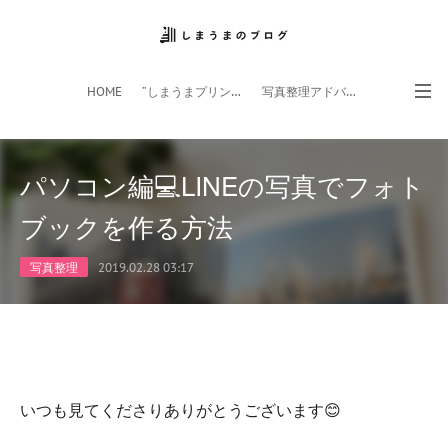
HOME
”しまうまプリント”サイト
写真整理アドバイザー
フォトライフ応援団
スマホアプリ
パソコン編💻LINEの写真でフォト
ブックを作る方法
写真整理
2019.02.28 03:17
いつも見てくださりありがとうございます😊