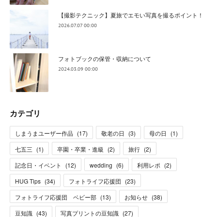
【撮影テクニック】夏旅でエモい写真を撮るポイント！
2026.07.07 00:00
フォトブックの保管・収納について
2024.03.09 00:00
カテゴリ
しまうまユーザー作品
(
17
)
敬老の日
(
3
)
母の日
(
1
)
七五三
(
1
)
卒園・卒業・進級
(
2
)
旅行
(
2
)
記念日・イベント
(
12
)
wedding
(
6
)
利用レポ
(
2
)
HUG Tips
(
34
)
フォトライフ応援団
(
23
)
フォトライフ応援団 ベビー部
(
13
)
お知らせ
(
38
)
豆知識
(
43
)
写真プリントの豆知識
(
27
)