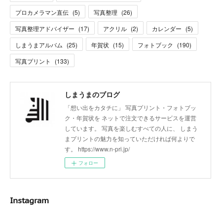
プロカメラマン直伝
(
5
)
写真整理
(
26
)
写真整理アドバイザー
(
17
)
アクリル
(
2
)
カレンダー
(
5
)
しまうまアルバム
(
25
)
年賀状
(
15
)
フォトブック
(
190
)
写真プリント
(
133
)
しまうまのブログ
「想い出をカタチに」 写真プリント・フォトブッ
ク・年賀状を ネットで注文できるサービスを運営
しています。 写真を楽しむすべての人に、 しまう
まプリントの魅力を知っていただければ何よりで
す。 https://www.n-pri.jp/
フォロー
Instagram