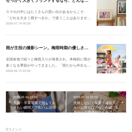
せっかく大きくプリントするなら、どんな写真が向いている？
スマホの中にはたくさんの思い出があるからこそ、
「どれを大きく残すべきか」で迷うことはありませ…
2026.07.14 00:05
雨が主役の撮影シーン。梅雨時期の優しさを切り取る撮影テクニック
全国各地で続々と梅雨入りが発表され、本格的に雨が
多くなる季節がやってきました。「雨だから外出も…
2026.06.15 23:50
2026.02.04 23:30
2026.01.12 23:52
卒園・卒業写真で残してお
失敗しない！卒業・進級ア
きたい瞬間とアルバム活用
ルバム作りは「今」が鍵。2
のコツ
月からの準備がスムーズ…
0
コメント