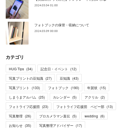
2024.03.04 01:00
フォトブックの保管・収納について
2024.03.09 00:00
カテゴリ
HUG Tips
(
34
)
記念日・イベント
(
12
)
写真プリントの豆知識
(
27
)
豆知識
(
43
)
写真プリント
(
133
)
フォトブック
(
190
)
年賀状
(
15
)
しまうまアルバム
(
25
)
カレンダー
(
5
)
アクリル
(
2
)
フォトライフ応援団
(
23
)
フォトライフ応援団 ベビー部
(
13
)
写真整理
(
26
)
プロカメラマン直伝
(
5
)
wedding
(
6
)
お知らせ
(
35
)
写真整理アドバイザー
(
17
)