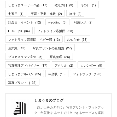
しまうまユーザー作品
(
17
)
敬老の日
(
3
)
母の日
(
1
)
七五三
(
1
)
卒園・卒業・進級
(
2
)
旅行
(
2
)
記念日・イベント
(
12
)
wedding
(
6
)
利用レポ
(
2
)
HUG Tips
(
34
)
フォトライフ応援団
(
23
)
フォトライフ応援団 ベビー部
(
13
)
お知らせ
(
38
)
豆知識
(
43
)
写真プリントの豆知識
(
27
)
プロカメラマン直伝
(
5
)
写真整理
(
26
)
写真整理アドバイザー
(
17
)
アクリル
(
2
)
カレンダー
(
5
)
しまうまアルバム
(
25
)
年賀状
(
15
)
フォトブック
(
190
)
写真プリント
(
133
)
しまうまのブログ
「想い出をカタチに」 写真プリント・フォトブッ
ク・年賀状を ネットで注文できるサービスを運営