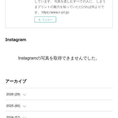
しています。 写真を楽しむすべての人に、 しまう
まプリントの魅力を知っていただければ何よりで
す。 https://www.n-pri.jp/
フォロー
Instagram
Instagramの写真を取得できませんでした。
アーカイブ
2026
(
29
)
(
5
)
2025
(
60
)
(
3
)
(
3
)
2024
(
57
)