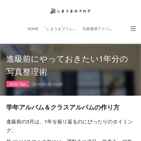
HOME
”しまうまプリント”サイト
写真整理アドバイザー
フォトライフ応援団
スマホアプリ
進級前にやっておきたい1年分の
写真整理術
HUG Tips
2026.03.04 01:00
学年アルバム＆クラスアルバムの作り方
進級前の3月は、1年を振り返るのにぴったりのタイミン
グ。