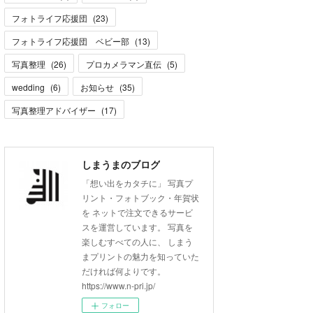
フォトライフ応援団
(
23
)
フォトライフ応援団 ベビー部
(
13
)
写真整理
(
26
)
プロカメラマン直伝
(
5
)
wedding
(
6
)
お知らせ
(
35
)
写真整理アドバイザー
(
17
)
しまうまのブログ
「想い出をカタチに」 写真プ
リント・フォトブック・年賀状
を ネットで注文できるサービ
スを運営しています。 写真を
楽しむすべての人に、 しまう
まプリントの魅力を知っていた
だければ何よりです。
https://www.n-pri.jp/
フォロー