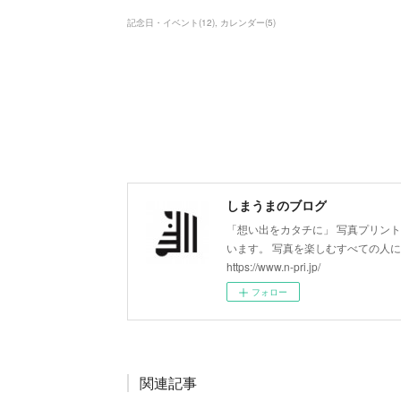
記念日・イベント
(
12
)
カレンダー
(
5
)
しまうまのブログ
「想い出をカタチに」 写真プリン
います。 写真を楽しむすべての人
https://www.n-pri.jp/
フォロー
関連記事