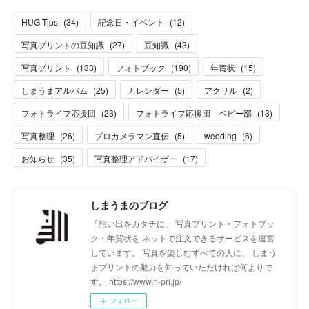
HUG Tips
(
34
)
記念日・イベント
(
12
)
写真プリントの豆知識
(
27
)
豆知識
(
43
)
写真プリント
(
133
)
フォトブック
(
190
)
年賀状
(
15
)
しまうまアルバム
(
25
)
カレンダー
(
5
)
アクリル
(
2
)
フォトライフ応援団
(
23
)
フォトライフ応援団 ベビー部
(
13
)
写真整理
(
26
)
プロカメラマン直伝
(
5
)
wedding
(
6
)
お知らせ
(
35
)
写真整理アドバイザー
(
17
)
しまうまのブログ
「想い出をカタチに」 写真プリント・フォトブッ
ク・年賀状を ネットで注文できるサービスを運営
しています。 写真を楽しむすべての人に、 しまう
まプリントの魅力を知っていただければ何よりで
す。 https://www.n-pri.jp/
フォロー