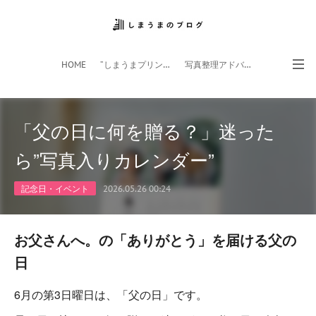
HOME
”しまうまプリント”サイト
写真整理アドバイザー
フォトライフ応援団
スマホアプリ
「父の日に何を贈る？」迷った
ら”写真入りカレンダー”
記念日・イベント
2026.05.26 00:24
お父さんへ。の「ありがとう」を届ける父の
日
6月の第3日曜日は、「父の日」です。