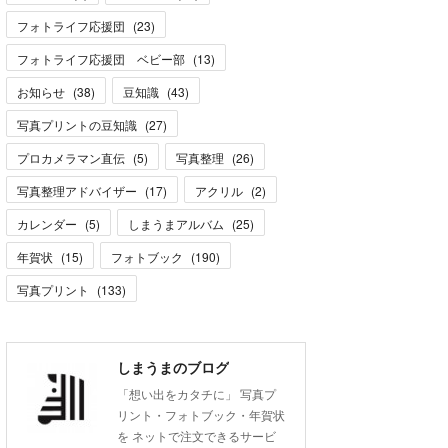
フォトライフ応援団
(
23
)
フォトライフ応援団 ベビー部
(
13
)
お知らせ
(
38
)
豆知識
(
43
)
写真プリントの豆知識
(
27
)
プロカメラマン直伝
(
5
)
写真整理
(
26
)
写真整理アドバイザー
(
17
)
アクリル
(
2
)
カレンダー
(
5
)
しまうまアルバム
(
25
)
年賀状
(
15
)
フォトブック
(
190
)
写真プリント
(
133
)
しまうまのブログ
「想い出をカタチに」 写真プ
リント・フォトブック・年賀状
を ネットで注文できるサービ