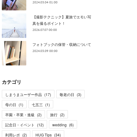
2024.03.04 01:00
【撮影テクニック】夏旅でエモい写
真を撮るポイント！
2026.07.07 00:00
フォトブックの保管・収納について
2024.03.09 00:00
カテゴリ
しまうまユーザー作品
(
17
)
敬老の日
(
3
)
母の日
(
1
)
七五三
(
1
)
卒園・卒業・進級
(
2
)
旅行
(
2
)
記念日・イベント
(
12
)
wedding
(
6
)
利用レポ
(
2
)
HUG Tips
(
34
)