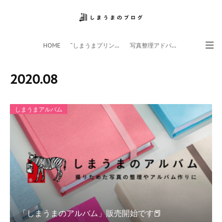
HOME
”しまうまプリント”サイト
写真整理アドバイザー
フォトライフ応援団
スマホアプリ
2020
.
08
しまうまアルバム
「しまうまのアルバム」販売開始です📕