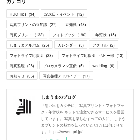
カテゴリ
HUG Tips
(
34
)
記念日・イベント
(
12
)
写真プリントの豆知識
(
27
)
豆知識
(
43
)
写真プリント
(
133
)
フォトブック
(
190
)
年賀状
(
15
)
しまうまアルバム
(
25
)
カレンダー
(
5
)
アクリル
(
2
)
フォトライフ応援団
(
23
)
フォトライフ応援団 ベビー部
(
13
)
写真整理
(
26
)
プロカメラマン直伝
(
5
)
wedding
(
6
)
お知らせ
(
35
)
写真整理アドバイザー
(
17
)
しまうまのブログ
「想い出をカタチに」 写真プリント・フォトブッ
ク・年賀状を ネットで注文できるサービスを運営
しています。 写真を楽しむすべての人に、 しまう
まプリントの魅力を知っていただければ何よりで
す。 https://www.n-pri.jp/