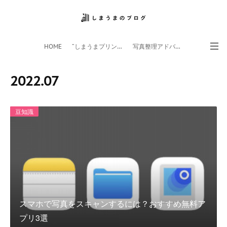
HOME
”しまうまプリント”サイト
写真整理アドバイザー
フォトライフ応援団
スマホアプリ
2022
.
07
豆知識
スマホで写真をスキャンするには？おすすめ無料ア
プリ3選