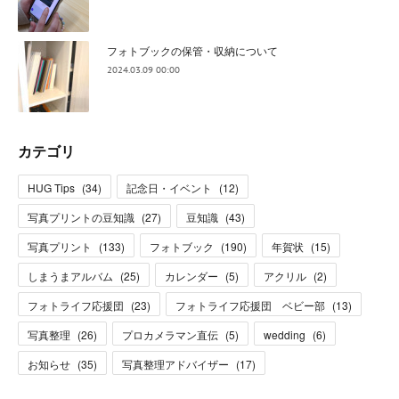
フォトブックの保管・収納について
2024.03.09 00:00
カテゴリ
HUG Tips
(
34
)
記念日・イベント
(
12
)
写真プリントの豆知識
(
27
)
豆知識
(
43
)
写真プリント
(
133
)
フォトブック
(
190
)
年賀状
(
15
)
しまうまアルバム
(
25
)
カレンダー
(
5
)
アクリル
(
2
)
フォトライフ応援団
(
23
)
フォトライフ応援団 ベビー部
(
13
)
写真整理
(
26
)
プロカメラマン直伝
(
5
)
wedding
(
6
)
お知らせ
(
35
)
写真整理アドバイザー
(
17
)