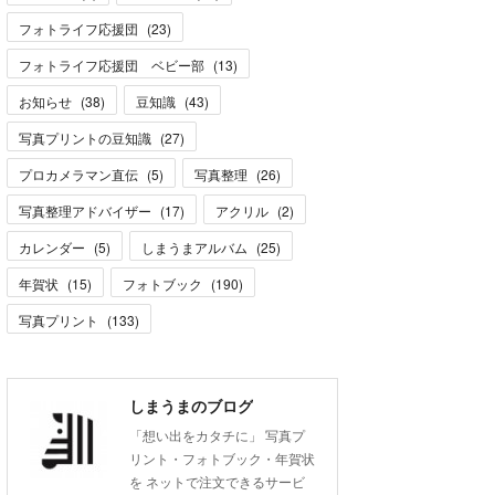
フォトライフ応援団
(
23
)
フォトライフ応援団 ベビー部
(
13
)
お知らせ
(
38
)
豆知識
(
43
)
写真プリントの豆知識
(
27
)
プロカメラマン直伝
(
5
)
写真整理
(
26
)
写真整理アドバイザー
(
17
)
アクリル
(
2
)
カレンダー
(
5
)
しまうまアルバム
(
25
)
年賀状
(
15
)
フォトブック
(
190
)
写真プリント
(
133
)
しまうまのブログ
「想い出をカタチに」 写真プ
リント・フォトブック・年賀状
を ネットで注文できるサービ