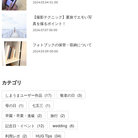
2024.03.04 01:00
【撮影テクニック】夏旅でエモい写
真を撮るポイント！
2026.07.07 00:00
フォトブックの保管・収納について
2024.03.09 00:00
カテゴリ
しまうまユーザー作品
(
17
)
敬老の日
(
3
)
母の日
(
1
)
七五三
(
1
)
卒園・卒業・進級
(
2
)
旅行
(
2
)
記念日・イベント
(
12
)
wedding
(
6
)
利用レポ
(
2
)
HUG Tips
(
34
)