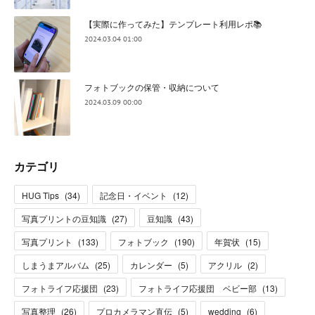
【実際に作ってみた】テンプレート利用レポ📚
2024.03.04 01:00
フォトブックの保管・収納について
2024.03.09 00:00
カテゴリ
HUG Tips
(
34
)
記念日・イベント
(
12
)
写真プリントの豆知識
(
27
)
豆知識
(
43
)
写真プリント
(
133
)
フォトブック
(
190
)
年賀状
(
15
)
しまうまアルバム
(
25
)
カレンダー
(
5
)
アクリル
(
2
)
フォトライフ応援団
(
23
)
フォトライフ応援団 ベビー部
(
13
)
写真整理
(
26
)
プロカメラマン直伝
(
5
)
wedding
(
6
)