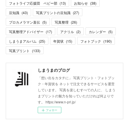
フォトライフ応援団 ベビー部
(
13
)
お知らせ
(
38
)
豆知識
(
43
)
写真プリントの豆知識
(
27
)
プロカメラマン直伝
(
5
)
写真整理
(
26
)
写真整理アドバイザー
(
17
)
アクリル
(
2
)
カレンダー
(
5
)
しまうまアルバム
(
25
)
年賀状
(
15
)
フォトブック
(
190
)
写真プリント
(
133
)
しまうまのブログ
「想い出をカタチに」 写真プリント・フォトブッ
ク・年賀状を ネットで注文できるサービスを運営
しています。 写真を楽しむすべての人に、 しまう
まプリントの魅力を知っていただければ何よりで
す。 https://www.n-pri.jp/
フォロー