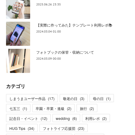
2025.06.26 23:35
【実際に作ってみた】テンプレート利用レポ📚
2024.03.04 01:00
フォトブックの保管・収納について
2024.03.09 00:00
カテゴリ
しまうまユーザー作品
(
17
)
敬老の日
(
3
)
母の日
(
1
)
七五三
(
1
)
卒園・卒業・進級
(
2
)
旅行
(
2
)
記念日・イベント
(
12
)
wedding
(
6
)
利用レポ
(
2
)
HUG Tips
(
34
)
フォトライフ応援団
(
23
)