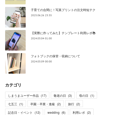
子育ての合間に！写真プリントの注文時短テク
2025.06.26 23:35
【実際に作ってみた】テンプレート利用レポ📚
2024.03.04 01:00
フォトブックの保管・収納について
2024.03.09 00:00
カテゴリ
しまうまユーザー作品
(
17
)
敬老の日
(
3
)
母の日
(
1
)
七五三
(
1
)
卒園・卒業・進級
(
2
)
旅行
(
2
)
記念日・イベント
(
12
)
wedding
(
6
)
利用レポ
(
2
)