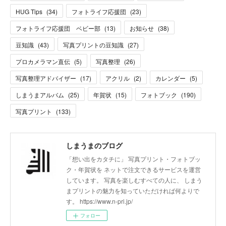
HUG Tips
(
34
)
フォトライフ応援団
(
23
)
フォトライフ応援団 ベビー部
(
13
)
お知らせ
(
38
)
豆知識
(
43
)
写真プリントの豆知識
(
27
)
プロカメラマン直伝
(
5
)
写真整理
(
26
)
写真整理アドバイザー
(
17
)
アクリル
(
2
)
カレンダー
(
5
)
しまうまアルバム
(
25
)
年賀状
(
15
)
フォトブック
(
190
)
写真プリント
(
133
)
しまうまのブログ
「想い出をカタチに」 写真プリント・フォトブッ
ク・年賀状を ネットで注文できるサービスを運営
しています。 写真を楽しむすべての人に、 しまう
まプリントの魅力を知っていただければ何よりで
す。 https://www.n-pri.jp/
フォロー