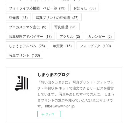
フォトライフ応援団 ベビー部
(
13
)
お知らせ
(
38
)
豆知識
(
43
)
写真プリントの豆知識
(
27
)
プロカメラマン直伝
(
5
)
写真整理
(
26
)
写真整理アドバイザー
(
17
)
アクリル
(
2
)
カレンダー
(
5
)
しまうまアルバム
(
25
)
年賀状
(
15
)
フォトブック
(
190
)
写真プリント
(
133
)
しまうまのブログ
「想い出をカタチに」 写真プリント・フォトブッ
ク・年賀状を ネットで注文できるサービスを運営
しています。 写真を楽しむすべての人に、 しまう
まプリントの魅力を知っていただければ何よりで
す。 https://www.n-pri.jp/
フォロー