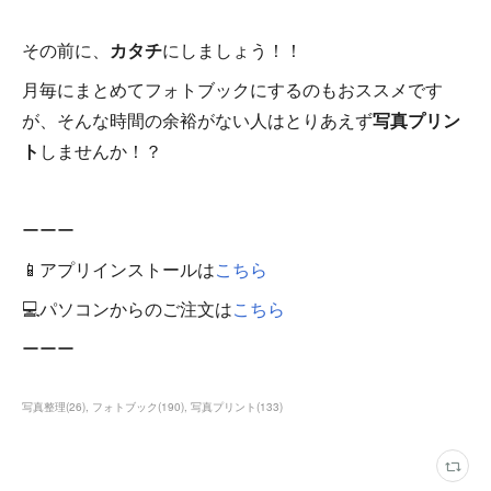
その前に、
カタチ
にしましょう！！
月毎にまとめてフォトブックにするのもおススメです
が、そんな時間の余裕がない人はとりあえず
写真プリン
ト
しませんか！？
ーーー
📱アプリインストールは
こちら
💻パソコンからのご注文は
こちら
ーーー
写真整理
(
26
)
フォトブック
(
190
)
写真プリント
(
133
)