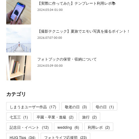
【実際に作ってみた】テンプレート利用レポ📚
2024.03.04 01:00
【撮影テクニック】夏旅でエモい写真を撮るポイント！
2026.07.07 00:00
フォトブックの保管・収納について
2024.03.09 00:00
カテゴリ
しまうまユーザー作品
(
17
)
敬老の日
(
3
)
母の日
(
1
)
七五三
(
1
)
卒園・卒業・進級
(
2
)
旅行
(
2
)
記念日・イベント
(
12
)
wedding
(
6
)
利用レポ
(
2
)
HUG Tips
(
34
)
フォトライフ応援団
(
23
)