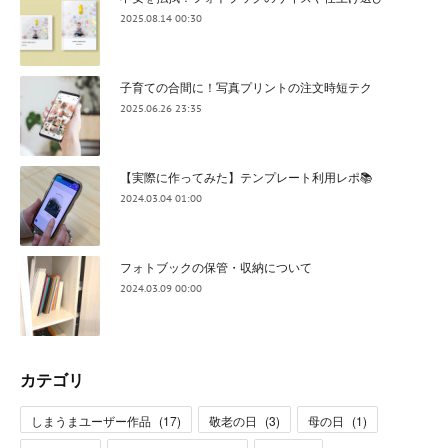
2025.08.14 00:30
子育ての合間に！写真プリントの注文時短テク
2025.06.26 23:35
【実際に作ってみた】テンプレート利用レポ📚
2024.03.04 01:00
フォトブックの保管・収納について
2024.03.09 00:00
カテゴリ
しまうまユーザー作品
(
17
)
敬老の日
(
3
)
母の日
(
1
)