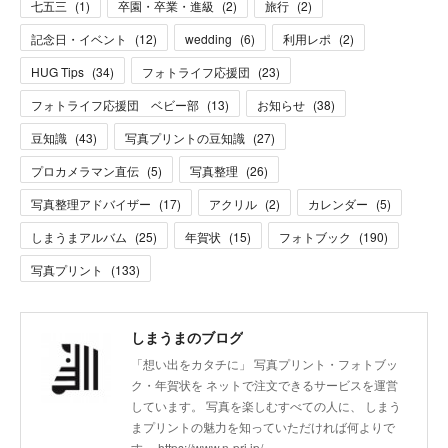
七五三
(
1
)
卒園・卒業・進級
(
2
)
旅行
(
2
)
記念日・イベント
(
12
)
wedding
(
6
)
利用レポ
(
2
)
HUG Tips
(
34
)
フォトライフ応援団
(
23
)
フォトライフ応援団 ベビー部
(
13
)
お知らせ
(
38
)
豆知識
(
43
)
写真プリントの豆知識
(
27
)
プロカメラマン直伝
(
5
)
写真整理
(
26
)
写真整理アドバイザー
(
17
)
アクリル
(
2
)
カレンダー
(
5
)
しまうまアルバム
(
25
)
年賀状
(
15
)
フォトブック
(
190
)
写真プリント
(
133
)
しまうまのブログ
「想い出をカタチに」 写真プリント・フォトブッ
ク・年賀状を ネットで注文できるサービスを運営
しています。 写真を楽しむすべての人に、 しまう
まプリントの魅力を知っていただければ何よりで
す。 https://www.n-pri.jp/