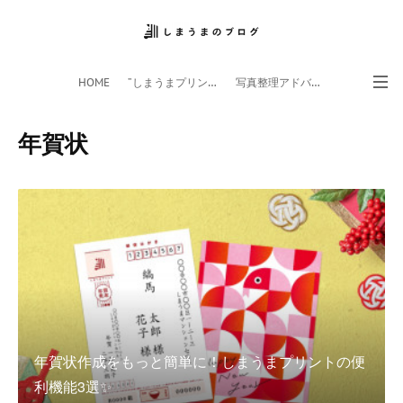
HOME
”しまうまプリント”サイト
写真整理アドバイザー
フォトライフ応援団
スマホアプリ
年賀状
年賀状作成をもっと簡単に！しまうまプリントの便
利機能3選✨