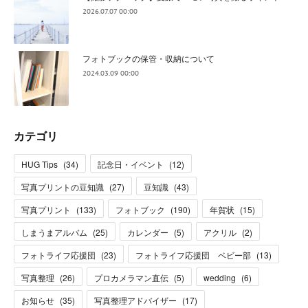
2026.07.07 00:00
フォトブックの保管・収納について
2024.03.09 00:00
カテゴリ
HUG Tips
(
34
)
記念日・イベント
(
12
)
写真プリントの豆知識
(
27
)
豆知識
(
43
)
写真プリント
(
133
)
フォトブック
(
190
)
年賀状
(
15
)
しまうまアルバム
(
25
)
カレンダー
(
5
)
アクリル
(
2
)
フォトライフ応援団
(
23
)
フォトライフ応援団 ベビー部
(
13
)
写真整理
(
26
)
プロカメラマン直伝
(
5
)
wedding
(
6
)
お知らせ
(
35
)
写真整理アドバイザー
(
17
)