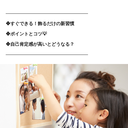
――――――――――――――――――
❖すぐできる！飾るだけの新習慣
❖ポイントとコツ💡
❖自己肯定感が高いとどうなる？
――――――――――――――――――