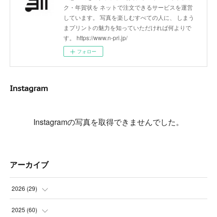
ク・年賀状を ネットで注文できるサービスを運営
しています。 写真を楽しむすべての人に、 しまう
まプリントの魅力を知っていただければ何よりで
す。 https://www.n-pri.jp/
フォロー
Instagram
Instagramの写真を取得できませんでした。
アーカイブ
2026
(
29
)
(
5
)
2025
(
60
)