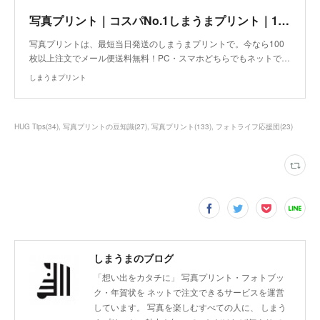
写真プリント｜コスパNo.1しまうまプリント｜1枚7円～の写真印刷、写真現像
写真プリントは、最短当日発送のしまうまプリントで。今なら100
枚以上注文でメール便送料無料！PC・スマホどちらでもネットで…
しまうまプリント
HUG Tips
(
34
)
写真プリントの豆知識
(
27
)
写真プリント
(
133
)
フォトライフ応援団
(
23
)
しまうまのブログ
「想い出をカタチに」 写真プリント・フォトブッ
ク・年賀状を ネットで注文できるサービスを運営
しています。 写真を楽しむすべての人に、 しまう