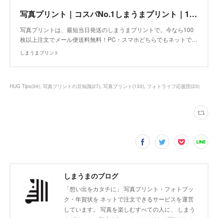
写真プリント｜コスパNo.1しまうまプリント｜1枚7円～の写真印刷、写真現像
写真プリントは、最短当日発送のしまうまプリントで。今なら100
枚以上注文でメール便送料無料！PC・スマホどちらでもネットで…
しまうまプリント
HUG Tips
(
34
)
写真プリントの豆知識
(
27
)
写真プリント
(
133
)
フォトライフ応援団
(
23
)
しまうまのブログ
「想い出をカタチに」 写真プリント・フォトブッ
ク・年賀状を ネットで注文できるサービスを運営
しています。 写真を楽しむすべての人に、 しまう