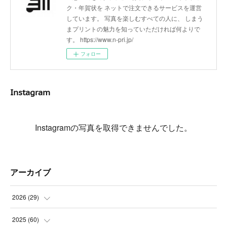
ク・年賀状を ネットで注文できるサービスを運営
しています。 写真を楽しむすべての人に、 しまう
まプリントの魅力を知っていただければ何よりで
す。 https://www.n-pri.jp/
フォロー
Instagram
Instagramの写真を取得できませんでした。
アーカイブ
2026
(
29
)
(
5
)
2025
(
60
)