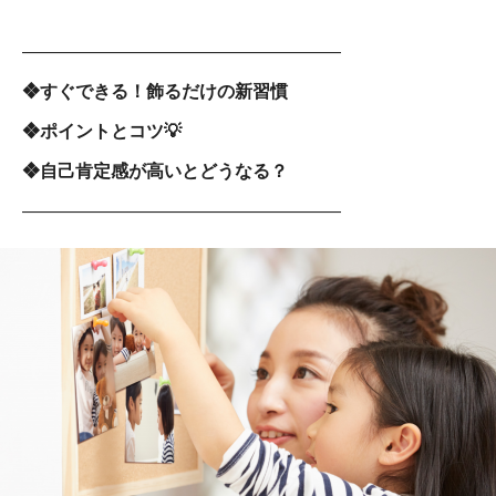
――――――――――――――――――
❖すぐできる！飾るだけの新習慣
❖ポイントとコツ💡
❖自己肯定感が高いとどうなる？
――――――――――――――――――