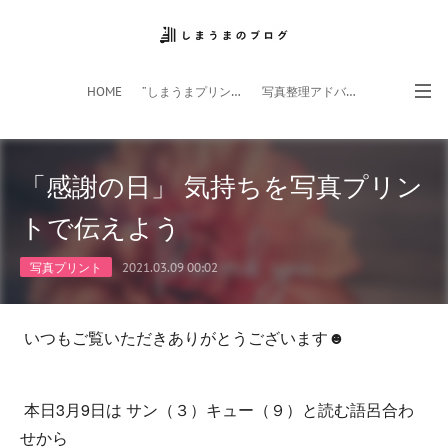
HOME
”しまうまプリント”サイト
写真整理アドバイザー
フォトライフ応援団
スマホアプリ
「感謝の日」 気持ちを写真プリン
トで伝えよう
写真プリント
2021.03.09 00:02
いつもご覧いただきありがとうございます☻
本日3月9日は サン（３）キュー（９）と読む語呂合わ
せから