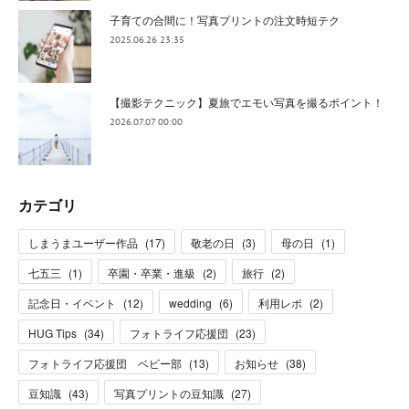
子育ての合間に！写真プリントの注文時短テク
2025.06.26 23:35
【撮影テクニック】夏旅でエモい写真を撮るポイント！
2026.07.07 00:00
カテゴリ
しまうまユーザー作品
(
17
)
敬老の日
(
3
)
母の日
(
1
)
七五三
(
1
)
卒園・卒業・進級
(
2
)
旅行
(
2
)
記念日・イベント
(
12
)
wedding
(
6
)
利用レポ
(
2
)
HUG Tips
(
34
)
フォトライフ応援団
(
23
)
フォトライフ応援団 ベビー部
(
13
)
お知らせ
(
38
)
豆知識
(
43
)
写真プリントの豆知識
(
27
)