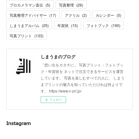
プロカメラマン直伝
(
5
)
写真整理
(
26
)
写真整理アドバイザー
(
17
)
アクリル
(
2
)
カレンダー
(
5
)
しまうまアルバム
(
25
)
年賀状
(
15
)
フォトブック
(
190
)
写真プリント
(
133
)
しまうまのブログ
「想い出をカタチに」 写真プリント・フォトブッ
ク・年賀状を ネットで注文できるサービスを運営
しています。 写真を楽しむすべての人に、 しまう
まプリントの魅力を知っていただければ何よりで
す。 https://www.n-pri.jp/
フォロー
Instagram