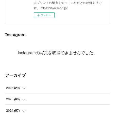
まプリントの魅力を知っていただければ何よりで
す。 https://www.n-pri.jp/
フォロー
Instagram
Instagramの写真を取得できませんでした。
アーカイブ
2026
(
29
)
(
5
)
2025
(
60
)
(
3
)
(
3
)
2024
(
57
)