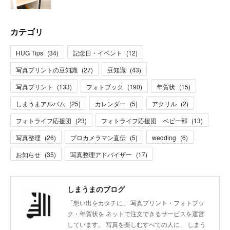
カテゴリ
HUG Tips
(
34
)
記念日・イベント
(
12
)
写真プリントの豆知識
(
27
)
豆知識
(
43
)
写真プリント
(
133
)
フォトブック
(
190
)
年賀状
(
15
)
しまうまアルバム
(
25
)
カレンダー
(
5
)
アクリル
(
2
)
フォトライフ応援団
(
23
)
フォトライフ応援団 ベビー部
(
13
)
写真整理
(
26
)
プロカメラマン直伝
(
5
)
wedding
(
6
)
お知らせ
(
35
)
写真整理アドバイザー
(
17
)
しまうまのブログ
「想い出をカタチに」 写真プリント・フォトブッ
ク・年賀状を ネットで注文できるサービスを運営
しています。 写真を楽しむすべての人に、 しまう