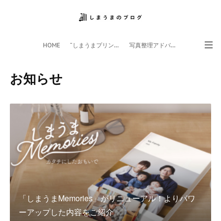
HOME
”しまうまプリント”サイト
写真整理アドバイザー
フォトライフ応援団
スマホアプリ
お知らせ
「しまうまMemories」がリニューアル！よりパワ
ーアップした内容をご紹介