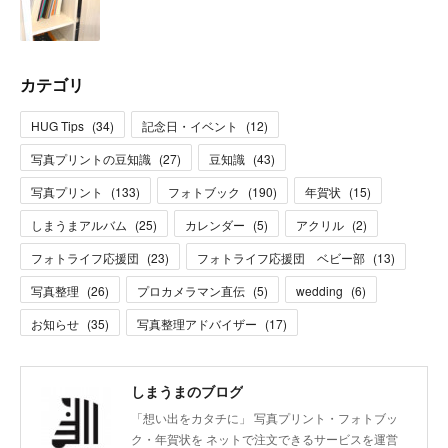
カテゴリ
HUG Tips
(
34
)
記念日・イベント
(
12
)
写真プリントの豆知識
(
27
)
豆知識
(
43
)
写真プリント
(
133
)
フォトブック
(
190
)
年賀状
(
15
)
しまうまアルバム
(
25
)
カレンダー
(
5
)
アクリル
(
2
)
フォトライフ応援団
(
23
)
フォトライフ応援団 ベビー部
(
13
)
写真整理
(
26
)
プロカメラマン直伝
(
5
)
wedding
(
6
)
お知らせ
(
35
)
写真整理アドバイザー
(
17
)
しまうまのブログ
「想い出をカタチに」 写真プリント・フォトブッ
ク・年賀状を ネットで注文できるサービスを運営