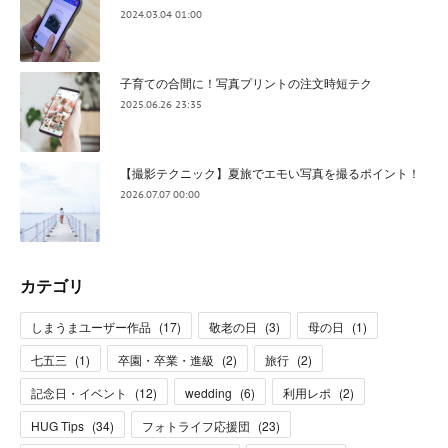
2024.03.04 01:00
子育ての合間に！写真プリントの注文時短テク
2025.06.26 23:35
【撮影テクニック】夏旅でエモい写真を撮るポイント！
2026.07.07 00:00
カテゴリ
しまうまユーザー作品
(
17
)
敬老の日
(
3
)
母の日
(
1
)
七五三
(
1
)
卒園・卒業・進級
(
2
)
旅行
(
2
)
記念日・イベント
(
12
)
wedding
(
6
)
利用レポ
(
2
)
HUG Tips
(
34
)
フォトライフ応援団
(
23
)