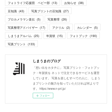
フォトライフ応援団 ベビー部
(
13
)
お知らせ
(
38
)
豆知識
(
43
)
写真プリントの豆知識
(
27
)
プロカメラマン直伝
(
5
)
写真整理
(
26
)
写真整理アドバイザー
(
17
)
アクリル
(
2
)
カレンダー
(
5
)
しまうまアルバム
(
25
)
年賀状
(
15
)
フォトブック
(
190
)
写真プリント
(
133
)
しまうまのブログ
「想い出をカタチに」 写真プリント・フォトブッ
ク・年賀状を ネットで注文できるサービスを運営
しています。 写真を楽しむすべての人に、 しまう
まプリントの魅力を知っていただければ何よりで
す。 https://www.n-pri.jp/
フォロー