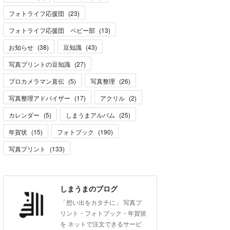
フォトライフ応援団
(
23
)
フォトライフ応援団 ベビー部
(
13
)
お知らせ
(
38
)
豆知識
(
43
)
写真プリントの豆知識
(
27
)
プロカメラマン直伝
(
5
)
写真整理
(
26
)
写真整理アドバイザー
(
17
)
アクリル
(
2
)
カレンダー
(
5
)
しまうまアルバム
(
25
)
年賀状
(
15
)
フォトブック
(
190
)
写真プリント
(
133
)
しまうまのブログ
「想い出をカタチに」 写真プ
リント・フォトブック・年賀状
を ネットで注文できるサービ