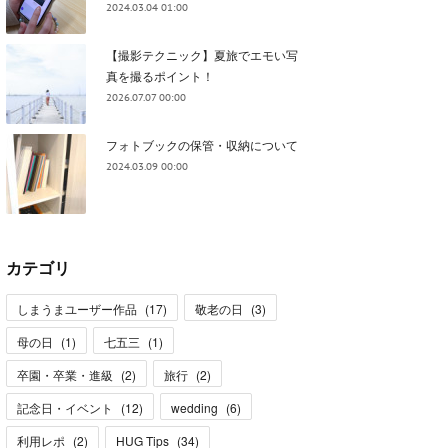
2024.03.04 01:00
【撮影テクニック】夏旅でエモい写
真を撮るポイント！
2026.07.07 00:00
フォトブックの保管・収納について
2024.03.09 00:00
カテゴリ
しまうまユーザー作品
(
17
)
敬老の日
(
3
)
母の日
(
1
)
七五三
(
1
)
卒園・卒業・進級
(
2
)
旅行
(
2
)
記念日・イベント
(
12
)
wedding
(
6
)
利用レポ
(
2
)
HUG Tips
(
34
)