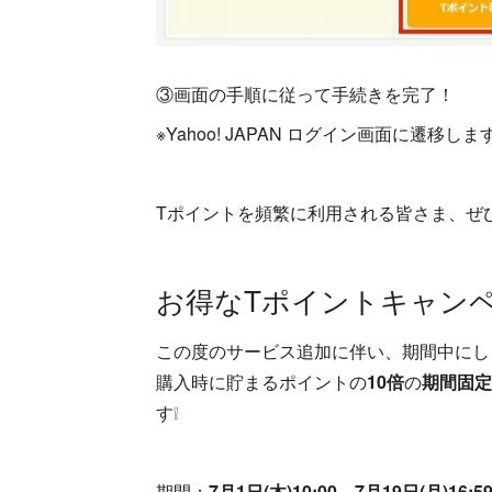
③画面の手順に従って手続きを完了！
※Yahoo! JAPAN ログイン画面に遷移しま
Tポイントを頻繁に利用される皆さま、ぜ
お得なTポイントキャン
この度のサービス追加に伴い、期間中にし
購入時に貯まるポイントの
10倍
の
期間固定
す❕
期間：
7月1日(木)10:00
～
7月19日(月)16:5